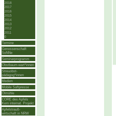
2018
2017
2016
2015
2014
2013
2012
2011
0
Termine
Genossenschaft
SoNNe
Seminarprogramm
Obstbaum-wart*innen
Streuobst-
pädagog*innen
Medien
Mobile Saftpresse
Ölmühle
CORE des Apfels
Kern internat. Projekt
Apfelstrauß-
wirtschaft in NRW