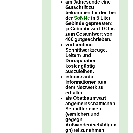
am Jahresende eine
Gutschrift zu
bekommen für den bei
der
S
o
NNe
in 5 Liter
Gebinde gepressten:
je Gebinde wird 1€ bis
zum Gesamtwert von
40€ gutgeschrieben.
vorhandene
Schnittwerkzeuge,
Leitern und
Dörraparaten
kostengüstig
auszuleihen.
interessante
Informationen aus
dem Netzwerk zu
erhalten.
als Obstbaumwart
angemeinschaftlichen
Schnittterminen
(versichert und
gegegn
Aufwandentschädigun
gn) teilzunehmen,