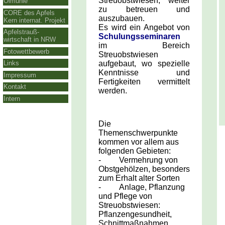
Streuobstwiesen, weiter
Ölmühle
zu betreuen und
CORE des Apfels
auszubauen.
Kern internat. Projekt
Es wird ein Angebot von
Apfelstrauß-
Schulungsseminaren
wirtschaft in NRW
im Bereich
Fotowettbewerb
Streuobstwiesen
aufgebaut, wo spezielle
Links
Kenntnisse und
Impressum
Fertigkeiten vermittelt
Kontakt
werden.
Intern
Die
Themenschwerpunkte
kommen vor allem aus
folgenden Gebieten:
- Vermehrung von
Obstgehölzen, besonders
zum Erhalt alter Sorten
- Anlage, Pflanzung
und Pflege von
Streuobstwiesen:
Pflanzengesundheit,
Schnittmaßnahmen,