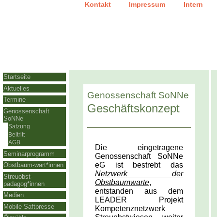
|
|
Kontakt
Impressum
Intern
Startseite
Aktuelles
Genossenschaft SoNNe
Termine
Geschäftskonzept
Genossenschaft
SoNNe
Satzung
Beitritt
AGB
Die eingetragene
Seminarprogramm
Genossenschaft SoNNe
eG ist bestrebt das
Obstbaum-wart*innen
Netzwerk der
Streuobst-
Obstbaumwarte
,
pädagog*innen
entstanden aus dem
Medien
LEADER Projekt
Mobile Saftpresse
Kompetenznetzwerk