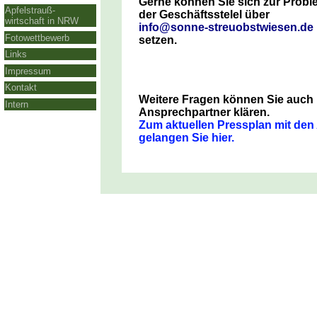
Gerne können Sie sich zur Prob
Apfelstrauß-
der Geschäftsstelel über
wirtschaft in NRW
info@sonne-streuobstwiesen.de
Fotowettbewerb
setzen.
Links
Impressum
Kontakt
Weitere Fragen können Sie auch ü
Intern
Ansprechpartner klären.
Zum aktuellen Pressplan mit de
gelangen Sie hier.