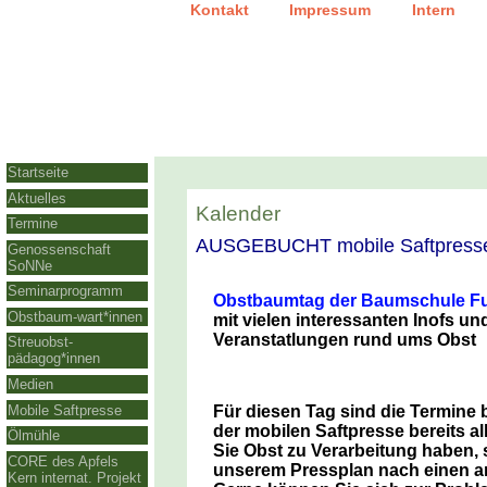
|
|
Kontakt
Impressum
Intern
Startseite
Aktuelles
Kalender
Termine
AUSGEBUCHT mobile Saftpresse i
Genossenschaft
SoNNe
Seminarprogramm
Obstbaumtag der Baumschule F
Obstbaum-wart*innen
mit vielen interessanten Inofs un
Veranstatlungen rund ums Obst
Streuobst-
pädagog*innen
Medien
Mobile Saftpresse
Für diesen Tag sind die Termine 
der mobilen Saftpresse bereits a
Ölmühle
Sie Obst zu Verarbeitung haben, s
CORE des Apfels
unserem Pressplan nach einen a
Kern internat. Projekt