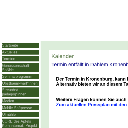
Startseite
Aktuelles
Kalender
Termine
Termin entfällt in Dahlem Kronen
Genossenschaft
SoNNe
Seminarprogramm
Der Termin in Kronenburg, kann l
Obstbaum-wart*innen
Alternativ bieten wir an diesem T
Streuobst-
pädagog*innen
Weitere Fragen können Sie auch ü
Medien
Zum aktuellen Pressplan mit den
Mobile Saftpresse
Ölmühle
CORE des Apfels
Kern internat. Projekt