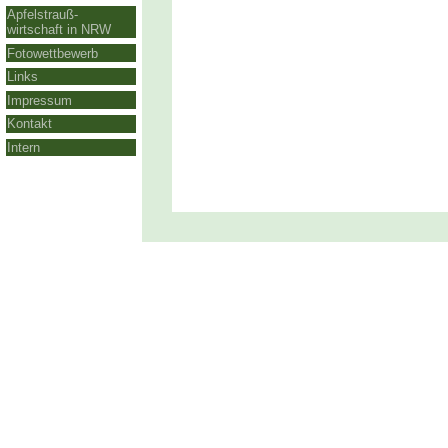
Apfelstrauß-
wirtschaft in NRW
Fotowettbewerb
Links
Impressum
Kontakt
Intern