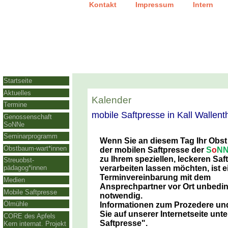
|
|
Kontakt
Impressum
Intern
Startseite
Aktuelles
Kalender
Termine
mobile Saftpresse in Kall Wallent
Genossenschaft
SoNNe
Seminarprogramm
Wenn Sie an diesem Tag Ihr Obst
Obstbaum-wart*innen
der mobilen Saftpresse der
S
o
NN
zu Ihrem speziellen, leckeren Saft
Streuobst-
verarbeiten lassen möchten, ist e
pädagog*innen
Terminvereinbarung mit dem
Medien
Ansprechpartner
vor Ort unbedi
Mobile Saftpresse
notwendig.
Ölmühle
Informationen zum Prozedere und
Sie auf unserer Internetseite unt
CORE des Apfels
Saftpresse"
.
Kern internat. Projekt