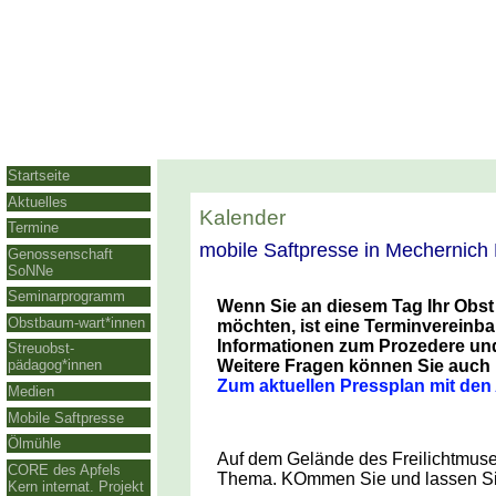
Startseite
Aktuelles
Kalender
Termine
mobile Saftpresse in Mechernic
Genossenschaft
SoNNe
Seminarprogramm
Wenn Sie an diesem Tag Ihr Obst
Obstbaum-wart*innen
möchten, ist eine Terminvereinb
Informationen zum Prozedere und 
Streuobst-
Weitere Fragen können Sie auch ü
pädagog*innen
Zum aktuellen Pressplan mit den
Medien
Mobile Saftpresse
Ölmühle
Auf dem Gelände des Freilichtmuseu
CORE des Apfels
Thema. KOmmen Sie und lassen Sie 
Kern internat. Projekt