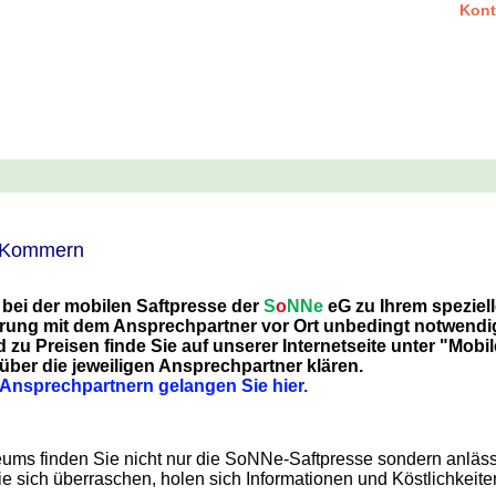
Kont
h Kommern
 bei der mobilen Saftpresse der
S
o
NNe
eG zu Ihrem speziell
arung mit dem
Ansprechpartner
vor Ort unbedingt notwendi
zu Preisen finde Sie auf unserer Internetseite unter
"Mobil
ber die jeweiligen Ansprechpartner klären.
 Ansprechpartnern gelangen Sie hier.
ms finden Sie nicht nur die SoNNe-Saftpresse sondern anlässli
sich überraschen, holen sich Informationen und Köstlichkeite