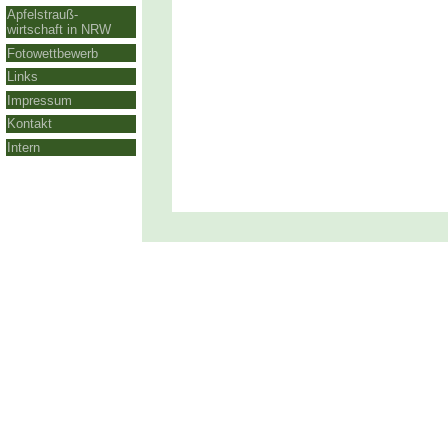
Apfelstrauß-
wirtschaft in NRW
Fotowettbewerb
Links
Impressum
Kontakt
Intern