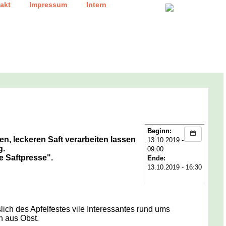
|
|
akt
Impressum
Intern
Beginn:
en, leckeren Saft verarbeiten lassen
13.10.2019 -
g.
09:00
e Saftpresse"
.
Ende:
13.10.2019 - 16:30
ch des Apfelfestes vile Interessantes rund ums
n aus Obst.