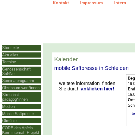
|
|
Kontakt
Impressum
Intern
Startseite
Aktuelles
Kalender
Termine
mobile Saftpresse in Schleiden
Genossenschaft
SoNNe
Beg
Seminarprogramm
weitere Information finden
16.
Obstbaum-wart*innen
Sie durch
anklicken hier!
End
16.
Streuobst-
pädagog*innen
Ort:
Sch
Medien
b
Mobile Saftpresse
Ölmühle
CORE des Apfels
Kern internat. Projekt