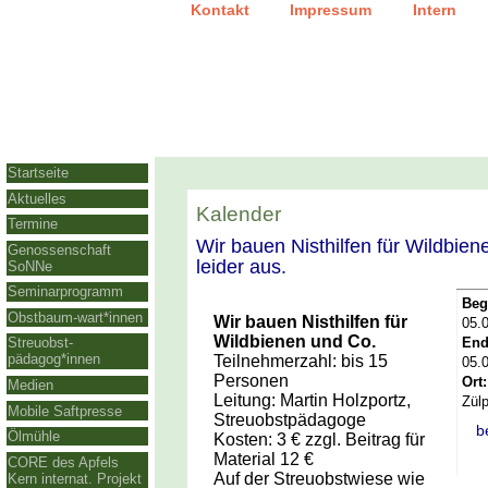
|
|
Kontakt
Impressum
Intern
Startseite
Aktuelles
Kalender
Termine
Wir bauen Nisthilfen für Wildbien
Genossenschaft
leider aus.
SoNNe
Seminarprogramm
Beg
Obstbaum-wart*innen
Wir bauen Nisthilfen für
05.
Wildbienen und Co.
End
Streuobst-
pädagog*innen
Teilnehmerzahl: bis 15
05.
Personen
Ort:
Medien
Leitung: Martin Holzportz,
Zül
Mobile Saftpresse
Streuobstpädagoge
b
Ölmühle
Kosten: 3 € zzgl. Beitrag für
Material 12 €
CORE des Apfels
Auf der Streuobstwiese wie
Kern internat. Projekt