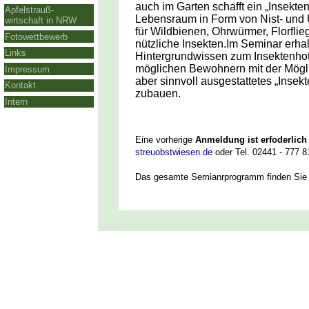
auch im Garten schafft ein „Insekten
Apfelstrauß-
Lebensraum in Form von Nist- und 
wirtschaft in NRW
für Wildbienen, Ohr­würmer, Florflie
Fotowettbewerb
nützliche Insekten.Im Seminar erhal
Links
Hintergrundwissen zum Insektenho
möglichen Bewohnern mit der Möglic
Impressum
aber sinnvoll ausgestattetes „Insekt
Kontakt
zubauen.
Intern
Eine vorherige
Anmeldung ist erfoderlich
streuobstwiesen.de
oder Tel. 02441 - 777 8
Das gesamte Semianrprogramm finden Si