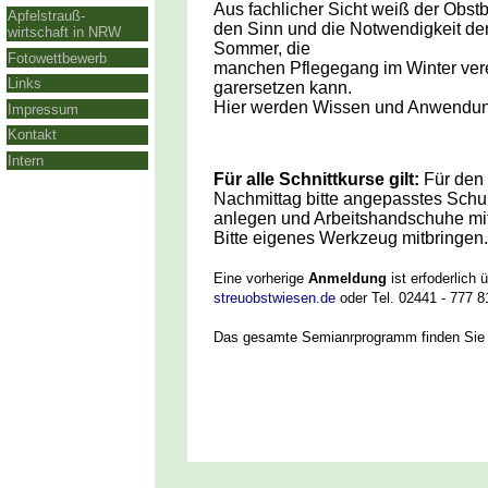
Aus fachlicher Sicht weiß der Obs
Apfelstrauß-
den Sinn und die Notwendigkeit de
wirtschaft in NRW
Sommer, die
Fotowettbewerb
manchen Pflegegang im Winter vere
Links
garersetzen kann.
Hier werden Wissen und Anwendung 
Impressum
Kontakt
Intern
Für alle Schnittkurse gilt:
Für den 
Nachmittag bitte angepasstes Sch
anlegen und Arbeitshandschuhe mit
Bitte eigenes Werkzeug mitbringen.
Eine vorherige
Anmeldung
ist erfoderlich 
streuobstwiesen.de
oder Tel. 02441 - 777 8
Das gesamte Semianrprogramm finden Si