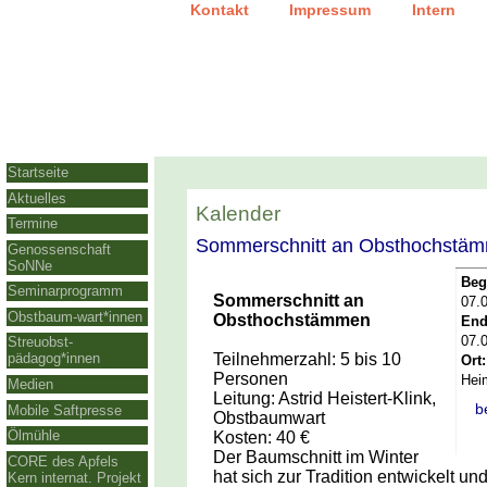
|
|
Kontakt
Impressum
Intern
Startseite
Aktuelles
Kalender
Termine
Sommerschnitt an Obsthochstä
Genossenschaft
SoNNe
Beg
Seminarprogramm
Sommerschnitt an
07.
Obstbaum-wart*innen
Obsthochstämmen
End
07.
Streuobst-
Teilnehmerzahl: 5 bis 10
pädagog*innen
Ort:
Personen
Hei
Medien
Leitung: Astrid Heistert-Klink,
b
Mobile Saftpresse
Obstbaumwart
Ölmühle
Kosten: 40 €
Der Baumschnitt im Winter
CORE des Apfels
hat sich zur Tradition entwickelt und 
Kern internat. Projekt