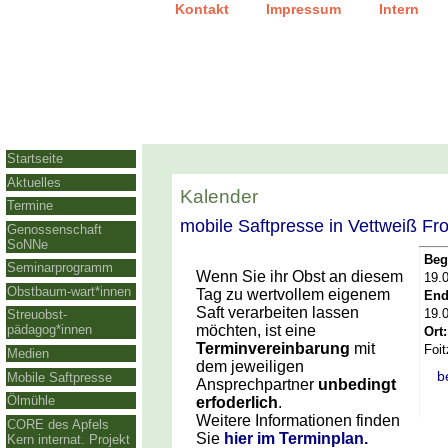
|
|
Kontakt
Impressum
Intern
Startseite
Aktuelles
Kalender
Termine
mobile Saftpresse in Vettweiß Fr
Genossenschaft
SoNNe
Beg
Seminarprogramm
Wenn Sie ihr Obst an diesem
19.
Obstbaum-wart*innen
Tag zu wertvollem eigenem
End
Saft verarbeiten lassen
19.
Streuobst-
möchten, ist eine
pädagog*innen
Ort:
Terminvereinbarung
mit
Foit
Medien
dem jeweiligen
b
Mobile Saftpresse
Ansprechpartner
unbedingt
Ölmühle
erfoderlich
.
Weitere Informationen finden
CORE des Apfels
Sie
hier im Terminplan.
Kern internat. Projekt