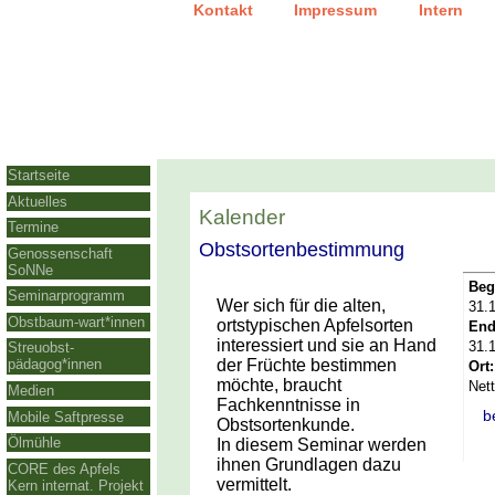
|
|
Kontakt
Impressum
Intern
Startseite
Aktuelles
Kalender
Termine
Obstsortenbestimmung
Genossenschaft
SoNNe
Beg
Seminarprogramm
Wer sich für die alten,
31.
Obstbaum-wart*innen
ortstypischen Apfelsorten
End
interessiert und sie an Hand
31.
Streuobst-
der Früchte bestimmen
pädagog*innen
Ort:
möchte, braucht
Net
Medien
Fachkenntnisse in
b
Mobile Saftpresse
Obstsortenkunde.
Ölmühle
In diesem Seminar werden
ihnen Grundlagen dazu
CORE des Apfels
vermittelt.
Kern internat. Projekt