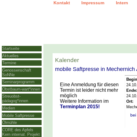
|
|
Kontakt
Impressum
Intern
Startseite
Aktuelles
Kalender
Termine
mobile Saftpresse in Mechern
Genossenschaft
SoNNe
Begin
Seminarprogramm
Eine Anmeldung für diesen
24.10
Obstbaum-wart*innen
Termin ist leider nicht mehr
Ende
möglich
24.10
Streuobst-
Weitere Information im
pädagog*innen
Ort:
Terminplan 2015!
Meche
Medien
bei
Mobile Saftpresse
Ölmühle
CORE des Apfels
Kern internat. Projekt