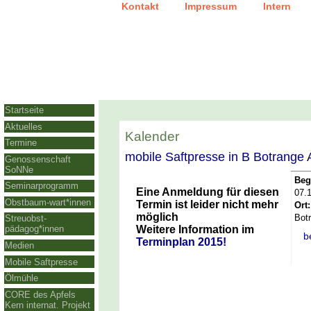
|
|
Kontakt
Impressum
Intern
Startseite
Aktuelles
Kalender
Termine
mobile Saftpresse in B Botran
Genossenschaft
SoNNe
Beg
Seminarprogramm
Eine Anmeldung für diesen
07.
Obstbaum-wart*innen
Termin ist leider nicht mehr
Ort:
möglich
Bot
Streuobst-
Weitere Information im
pädagog*innen
b
Terminplan 2015!
Medien
Mobile Saftpresse
Ölmühle
CORE des Apfels
Kern internat. Projekt