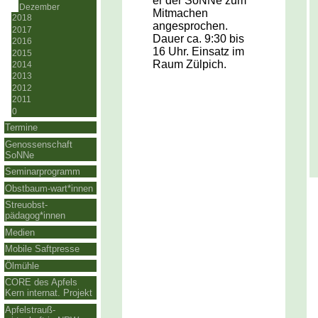
er der SoNNe zum
Dezember
Mitmachen
2018
angesprochen.
2017
Dauer ca. 9:30 bis
2016
16 Uhr. Einsatz im
2015
Raum Zülpich.
2014
2013
2012
2011
0
Termine
Genossenschaft
SoNNe
Seminarprogramm
Obstbaum-wart*innen
Streuobst-
pädagog*innen
Medien
Mobile Saftpresse
Ölmühle
CORE des Apfels
Kern internat. Projekt
Apfelstrauß-