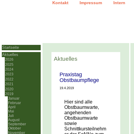
|
|
Kontakt
Impressum
Intern
Startseite
Aktuelles
Aktuelles
2026
2025
2024
Praxistag
2023
Obstbaumpflege
2022
2021
19.4.2019
2020
2019
Januar
Hier sind alle
Februar
Obstbaumwarte,
April
Mai
angehenden
Juli
Obstbaumwarte
August
sowie
September
Schnittkursteilnehm
Oktober
November